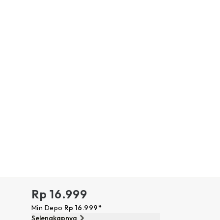
Rp 16.999
Min Depo
Rp 16.999*
999.149.267 orang sedang melihat produk ini
Selengkapnya